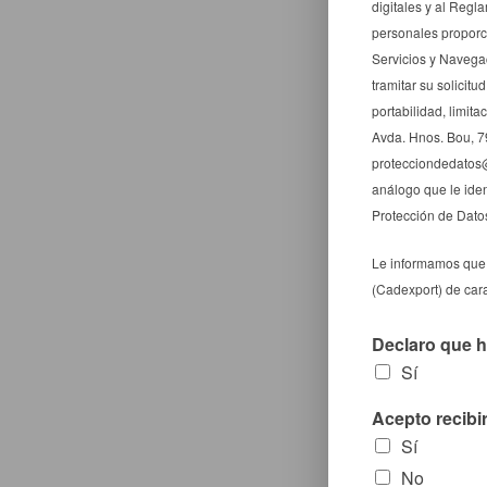
digitales y al Reg
personales proporci
Servicios y Navegac
tramitar su solicitu
portabilidad, limit
Avda. Hnos. Bou, 7
protecciondedatos@
análogo que le ide
Protección de Dato
Le informamos que 
(Cadexport) de cara
Declaro que h
Sí
Acepto recibi
Sí
No