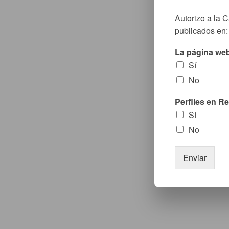
Autorizo a la 
publicados en:
La página we
Sí
No
Perfiles en R
Sí
No
Enviar