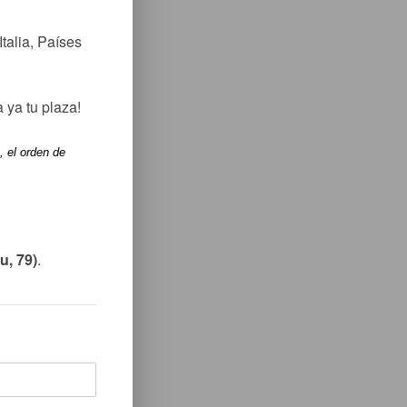
alia, Países 
ya tu plaza!

 el orden de 
u, 79)
.