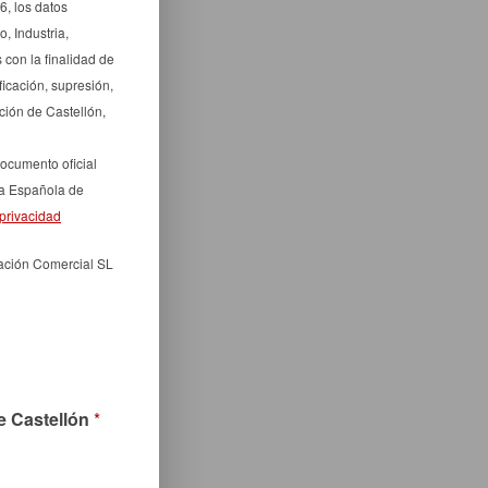
6, los datos
, Industria,
con la finalidad de
ficación, supresión,
ción de Castellón,
ocumento oficial
ia Española de
_privacidad
zación Comercial SL
e Castellón
*