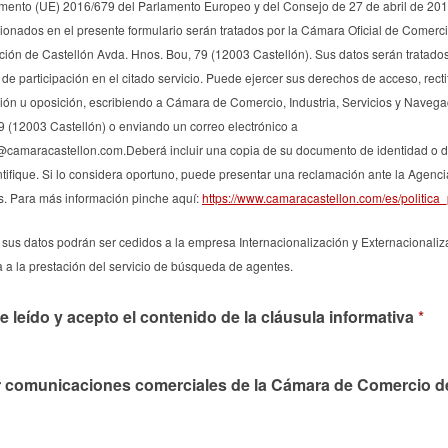
lamento (UE) 2016/679 del Parlamento Europeo y del Consejo de 27 de abril de 201
onados en el presente formulario serán tratados por la Cámara Oficial de Comercio
ión de Castellón Avda. Hnos. Bou, 79 (12003 Castellón). Sus datos serán tratados 
d de participación en el citado servicio. Puede ejercer sus derechos de acceso, recti
ación u oposición, escribiendo a Cámara de Comercio, Industria, Servicios y Navega
9 (12003 Castellón) o enviando un correo electrónico a
camaracastellon.com.Deberá incluir una copia de su documento de identidad o d
ntifique. Si lo considera oportuno, puede presentar una reclamación ante la Agenc
s. Para más información pinche aquí:
https://www.camaracastellon.com/es/politica
sus datos podrán ser cedidos a la empresa Internacionalización y Externacionali
 a la prestación del servicio de búsqueda de agentes.
e leído y acepto el contenido de la cláusula informativa
*
r comunicaciones comerciales de la Cámara de Comercio d