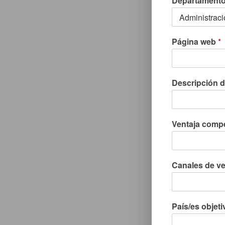
Departament
Página web
*
Descripción d
Ventaja compe
Canales de ven
País/es objet