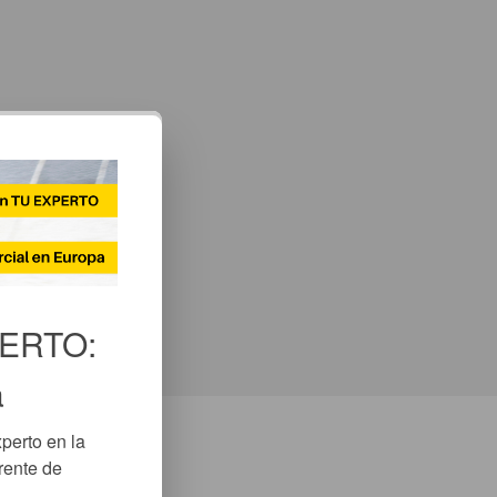
PERTO:
a
erto en la 
ente de 