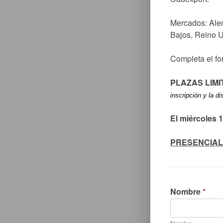
Mercados: Alema
Bajos, Reino U
Completa el for
PLAZAS LIM
inscripción y la di
El miércoles 1
PRESENCIAL
Nombre
*